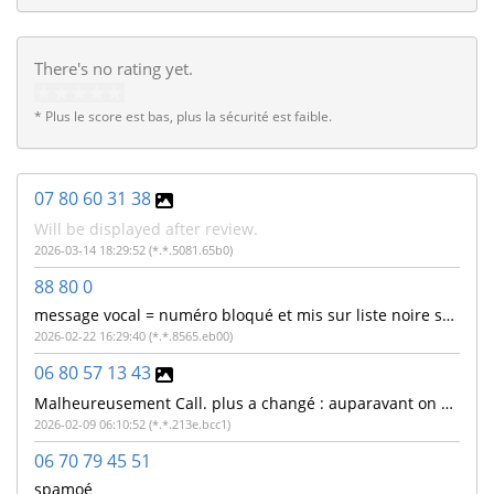
There's no rating yet.
* Plus le score est bas, plus la sécurité est faible.
07 80 60 31 38
Will be displayed after review.
2026-03-14 18:29:52 (*.*.5081.65b0)
88 80 0
message vocal = numéro bloqué et mis sur liste noire sous deux heures. Numéro non bloqué et la liste noire n'existe pas ! Numéro 88800 surtaxé ?
2026-02-22 16:29:40 (*.*.8565.eb00)
06 80 57 13 43
Malheureusement Call. plus a changé : auparavant on pouvait voir les autres commentaires...
2026-02-09 06:10:52 (*.*.213e.bcc1)
06 70 79 45 51
spamoé