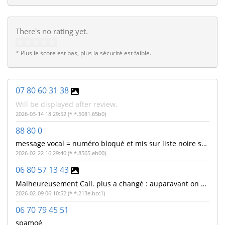
There's no rating yet.
* Plus le score est bas, plus la sécurité est faible.
07 80 60 31 38
Will be displayed after review.
2026-03-14 18:29:52 (*.*.5081.65b0)
88 80 0
message vocal = numéro bloqué et mis sur liste noire sous deux heures. Numéro non bloqué et la liste noire n'existe pas ! Numéro 88800 surtaxé ?
2026-02-22 16:29:40 (*.*.8565.eb00)
06 80 57 13 43
Malheureusement Call. plus a changé : auparavant on pouvait voir les autres commentaires...
2026-02-09 06:10:52 (*.*.213e.bcc1)
06 70 79 45 51
spamoé