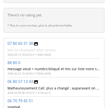
There's no rating yet.
* Plus le score est bas, plus la sécurité est faible.
07 80 60 31 38
Will be displayed after review.
2026-03-14 18:29:52 (*.*.5081.65b0)
88 80 0
message vocal = numéro bloqué et mis sur liste noire sous deux heures. Numéro non bloqué et la liste noire n'existe pas ! Numéro 88800 surtaxé ?
2026-02-22 16:29:40 (*.*.8565.eb00)
06 80 57 13 43
Malheureusement Call. plus a changé : auparavant on pouvait voir les autres commentaires...
2026-02-09 06:10:52 (*.*.213e.bcc1)
06 70 79 45 51
spamoé