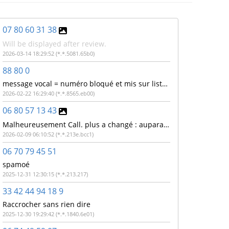
07 80 60 31 38
Will be displayed after review.
2026-03-14 18:29:52 (*.*.5081.65b0)
88 80 0
message vocal = numéro bloqué et mis sur liste noire sous deux heures. Numéro non bloqué et la liste noire n'existe pas ! Numéro 88800 surtaxé ?
2026-02-22 16:29:40 (*.*.8565.eb00)
06 80 57 13 43
Malheureusement Call. plus a changé : auparavant on pouvait voir les autres commentaires...
2026-02-09 06:10:52 (*.*.213e.bcc1)
06 70 79 45 51
spamoé
2025-12-31 12:30:15 (*.*.213.217)
33 42 44 94 18 9
Raccrocher sans rien dire
2025-12-30 19:29:42 (*.*.1840.6e01)