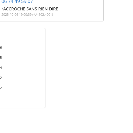
06 74 49 59 07
rACCROCHE SANS RIEN DIRE
2025-10-06 19:00:39 (*.*.102.4001)
26
25
24
22
22