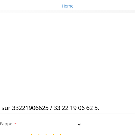
Home
s sur 33221906625 / 33 22 19 06 62 5.
d'appel:
*