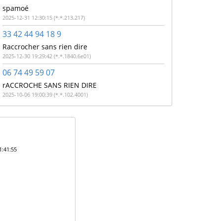
spamoé
2025-12-31 12:30:15 (*.*.213.217)
33 42 44 94 18 9
Raccrocher sans rien dire
2025-12-30 19:29:42 (*.*.1840.6e01)
06 74 49 59 07
rACCROCHE SANS RIEN DIRE
2025-10-06 19:00:39 (*.*.102.4001)
1:41:55