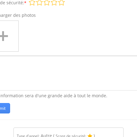
de sécurité:
*
harger des photos
 information sera d'une grande aide à tout le monde.
mit
Autre
(
)
Type d'appel:
Score de sécurité: