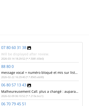
07 80 60 31 38
Will be displayed after review.
2026-03-14 18:29:52 (*.*.5081.65b0)
88 80 0
message vocal = numéro bloqué et mis sur liste noire sous deux heures. Numéro non bloqué et la liste noire n'existe pas ! Numéro 88800 surtaxé ?
2026-02-22 16:29:40 (*.*.8565.eb00)
06 80 57 13 43
Malheureusement Call. plus a changé : auparavant on pouvait voir les autres commentaires...
2026-02-09 06:10:52 (*.*.213e.bcc1)
06 70 79 45 51