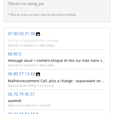
There's no rating yet.
* Plus le score est bas, plus la sécurité est faible.
07 80 60 31 38
Will be displayed after review.
2026-03-14 18:29:52 (*.*.5081.65b0)
88 80 0
message vocal = numéro bloqué et mis sur liste noire sous deux heures. Numéro non bloqué et la liste noire n'existe pas ! Numéro 88800 surtaxé ?
2026-02-22 16:29:40 (*.*.8565.eb00)
06 80 57 13 43
Malheureusement Call. plus a changé : auparavant on pouvait voir les autres commentaires...
2026-02-09 06:10:52 (*.*.213e.bcc1)
06 70 79 45 51
spamoé
2025-12-31 12:30:15 (*.*.213.217)
33 42 44 94 18 9